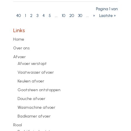
Pagina 1 van
40
1
2
3
4
5
...
10
20
30
...
»
Laatste »
Links
Home
Over ons
Afvoer
Afvoer verstopt
Vaatwasser afvoer
Keuken afvoer
Gootsteen ontstoppen
Douche afvoer
Wasmachine afvoer
Badkamer afvoer
Riool