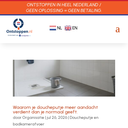
ONTSTOPPEN IN HEEL NEDERLAND /
GEEN OPLOSSING = GEEN BETALING.
NL
EN
Waarom je doucheputje meer aandacht
verdient dan je normaal geeft.
door
Organisatie
|
jul 26, 2026
|
Doucheputje en
badkamerafvoer