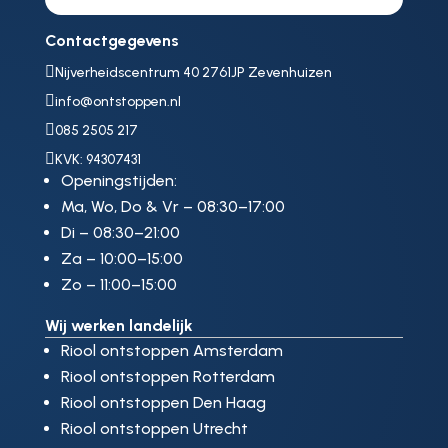
Contactgegevens

Nijverheidscentrum 40 2761JP Zevenhuizen

info@ontstoppen.nl

085 2505 217

KVK: 94307431
Openingstijden:
Ma, Wo, Do & Vr – 08:30–17:00
Di – 08:30–21:00
Za – 10:00–15:00
Zo – 11:00–15:00
Wij werken landelijk
Riool ontstoppen Amsterdam
Riool ontstoppen Rotterdam
Riool ontstoppen Den Haag
Riool ontstoppen Utrecht